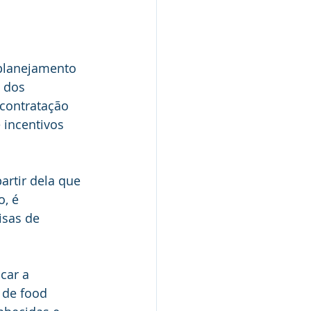
 planejamento 
 dos 
 contratação 
 incentivos 
rtir dela que 
, é 
sas de 
car a 
 de food 