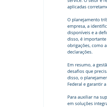
service. O setor é r
aplicadas corretame
O planejamento trib
empresa, a identific
disponíveis e a def
disso, é importante
obrigações, como a 
declarações.
Em resumo, a gestã
desafios que precis
disso, o planejamen
Federal e garantir 
Para auxiliar na s
em soluções integra