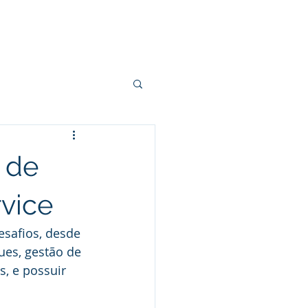
 & Serviços
Clientes
Contato
 de
vice
safios, desde 
ues, gestão de 
s, e possuir 