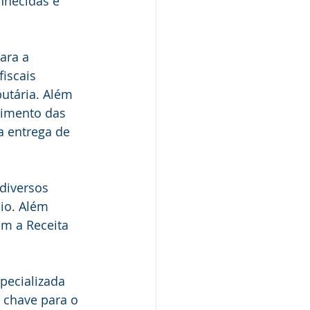
onhecidas e 
ara a 
iscais 
butária. Além 
rimento das 
a entrega de 
diversos 
io. Além 
om a Receita 
pecializada 
 chave para o 