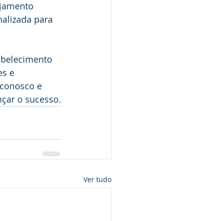
ejamento 
alizada para 
abelecimento 
s e 
conosco e 
nçar o sucesso.
Ver tudo