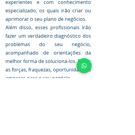
experientes e com conhecimento 
especializado, os quais irão criar ou 
aprimorar o seu plano de negócios.
Além disso, esses profissionais irão 
fazer um verdadeiro diagnóstico dos 
problemas do seu negócio, 
acompanhado de orientações da 
melhor forma de solucioná-los. Saber 
as forças, fraquezas, oportunidades e 
ameaças para o seu negócio.
E não para por aí: a expertise da 
consultoria empresarial
contribuirá 
para a redução dos custos de seu 
negócio.
Com tudo isso é possível visualizar a 
aceleração dos resultados positivos 